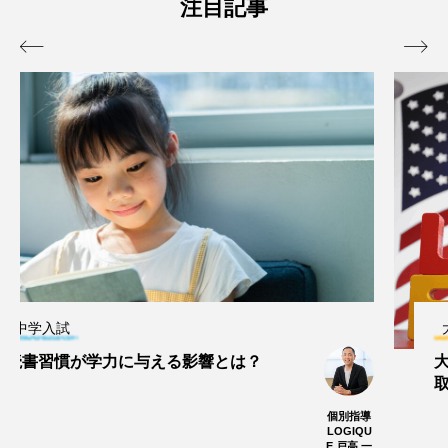
00人 学科の名称の変
学説明会で、あなたの
注目記事
更も
未来の選択肢を広げよ
おおいた
おおい
う！
ラーナビ
ラーナ


NET編集
NET編
部
部
2025.08.09
2025.07.08
TAG LIST
タグ一覧
国語
英語
上野丘高校
舞鶴高校
大学入試
教育とお金
大学受験
勉強法
大学受験の英語対策にあたって夏休みに
取り組むべきこと
高校入試
京都大学
オンライン説明会
ワイズ進
学会代表
医学部
大学説明会
教育ニュース
山本 泰徳