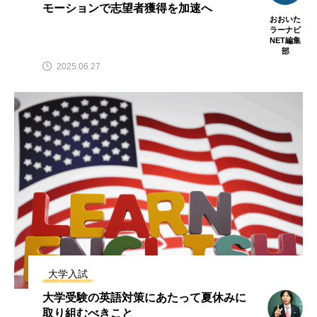
モーションで志望者獲得を加速へ
おおいた
ラーナビ
NET編集
部
2025.06.27
大学入試
大学受験の英語対策にあたって夏休みに
取り組むべきこと