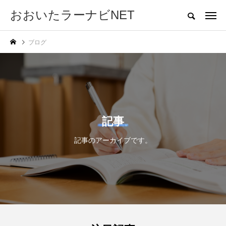
おおいたラーナビNET
大分の受験・教育情報サイト
ブログ
ホーム
幼児教育
中学入試
高校入試
大学入試
教育とお
NEW POST
カテゴリー毎の最新記事
高校入試
大学入試
記事
記事のアーカイブです。
2026年度 公立高校入
【大分県内の高校生の
試、定員120人増の70
皆さんへ】自治医科大