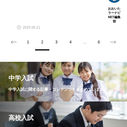
おおいた
ラーナビ
NET編集
部
2025.06.21
1
2
3
4
…
6
中学入試
中学入試に関する記事・コンテンツをまとめています。
高校入試