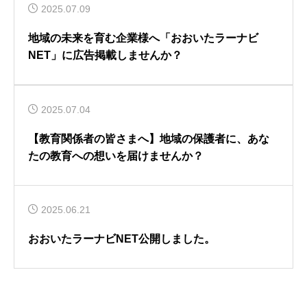
00人 学科の名称の変
学説明会で、あなたの
2025.07.09
更も
未来の選択肢を広げよ
おおいた
おおい
う！
ラーナビ
ラーナ
地域の未来を育む企業様へ「おおいたラーナビ
NET編集
NET編
部
部
NET」に広告掲載しませんか？
2025.08.09
2025.07.08
2025.07.04
【教育関係者の皆さまへ】地域の保護者に、あな
TAG LIST
たの教育への想いを届けませんか？
タグ一覧
国語
英語
上野丘高校
舞鶴高校
2025.06.21
教育とお金
大学受験
勉強法
おおいたラーナビNET公開しました。
高校入試
京都大学
オンライン説明会
医学部
大学説明会
教育ニュース