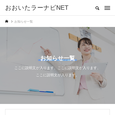
おおいたラーナビNET
大分の受験・教育情報サイト
お知らせ一覧
ホーム
幼児教育
中学入試
高校入試
大学入試
教育とお
NEW POST
カテゴリー毎の最新記事
高校入試
大学入試
お知らせ一覧
ここに説明文が入ります、ここに説明文が入ります、
ここに説明文が入ります。
2026年度 公立高校入
【大分県内の高校生の
試、定員120人増の70
皆さんへ】自治医科大