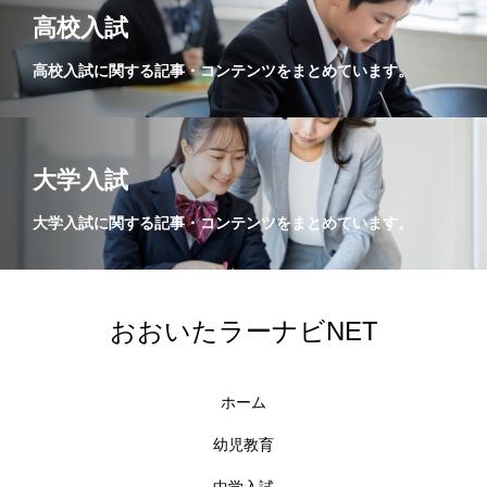
高校入試
学力調査
高校入試に関する記事・コンテンツをまとめています。
大学入試
大学入試に関する記事・コンテンツをまとめています。
おおいたラーナビNET
ホーム
幼児教育