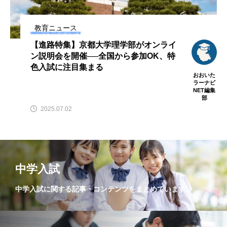
00人 学科の名称の変
学説明会で、あなたの
更も
未来の選択肢を広げよ
おおいた
おおい
う！
ラーナビ
ラーナ
教育ニュース
NET編集
NET編
部
部
【進路特集】京都大学理学部がオンライ
2025.08.09
2025.07.08
ン説明会を開催──全国から参加OK、特
色入試に注目集まる
おおいた
ラーナビ
NET編集
部
2025.07.02
TAG LIST
タグ一覧
国語
英語
上野丘高校
舞鶴高校
中学入試
教育とお金
大学受験
勉強法
中学入試に関する記事・コンテンツをまとめています。
高校入試
京都大学
オンライン説明会
医学部
大学説明会
教育ニュース