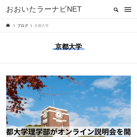
おおいたラーナビNET
大分の受験・教育情報サイト
ブログ
京都大学
ホーム
幼児教育
中学入試
高校入試
大学入試
教育とお
京都大学
NEW POST
カテゴリー毎の最新記事
高校入試
大学入試
2026年度 公立高校入
【大分県内の高校生の
試、定員120人増の70
皆さんへ】自治医科大