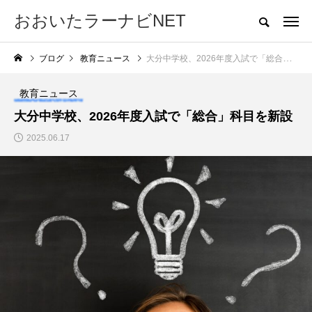
おおいたラーナビNET
大分の受験・教育情報サイト
ブログ
教育ニュース
大分中学校、2026年度入試で「総合」科目を新設
ホーム
幼児教育
中学入試
高校入試
大学入試
教育とお
教育ニュース
NEW POST
大分中学校、2026年度入試で「総合」科目を新設
カテゴリー毎の最新記事
2025.06.17
高校入試
大学入試
2026年度 公立高校入
【大分県内の高校生の
試、定員120人増の70
皆さんへ】自治医科大