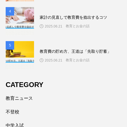
4
4
家計の見直しで教育費を捻出するコツ
教育とお金の話
2025.06.21
5
5
教育費の貯め方、王道は「先取り貯蓄」
教育とお金の話
2025.06.21
CATEGORY
教育ニュース
不登校
中学入試