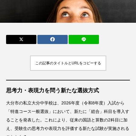
00人 学科の名称の変
学説明会で、あなたの
更も
未来の選択肢を広げよ
おおいた
おおい
う！
ラーナビ
ラーナ
NET編集
NET編
部
部
2025.08.09
2025.07.08
この記事のタイトルとURLをコピーする
TAG LIST
タグ一覧
国語
英語
上野丘高校
舞鶴高校
思考力・表現力を問う新たな選抜方式
教育とお金
大学受験
勉強法
大分市の私立大分中学校は、2026年度（令和8年度）入試から
「特進コース一般選抜」において、新たに「総合」科目を導入す
高校入試
京都大学
オンライン説明会
ることを発表した。これにより、従来の国語と算数の2科目に加
え、受験生の思考力や表現力を評価する新たな試験が実施される
医学部
大学説明会
教育ニュース