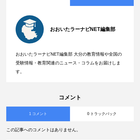
第1回：大分の公立高校入試はこう変わる
2026.06.23
おおいたラーナビNET編集部
2026年度 公立高校入試、定員120人増の
2025.08.09
①｜「第3志望」まで出せる複数校志願制
おおいたラーナビNET編集部 大分の教育情報や全国の
令和7年度全国学力テスト速報：平均正答
2025.07.15
7000人 学科の名称の変更も
受験情報・教育関連のニュース・コラムをお届けしま
度を保護者向けに解説
す。
率が低下！家庭で注目すべき結果と今後
コメント
の対策
1 コメント
0 トラックバック
この記事へのコメントはありません。